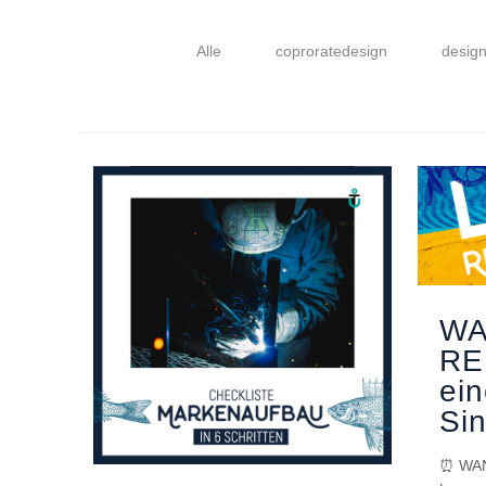
Alle
coproratedesign
desig
WA
RE
ei
Si
⏰ WAN