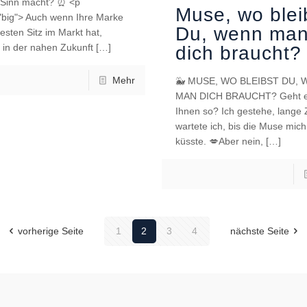
 Sinn macht? ⏰ <p
Muse, wo blei
"big"> Auch wenn Ihre Marke
Du, wenn ma
festen Sitz im Markt hat,
 in der nahen Zukunft
[…]
dich braucht?
Mehr
🐳 MUSE, WO BLEIBST DU,
MAN DICH BRAUCHT? Geht 
Ihnen so? Ich gestehe, lange 
wartete ich, bis die Muse mich
küsste. 💋Aber nein,
[…]
vorherige Seite
1
2
3
4
nächste Seite