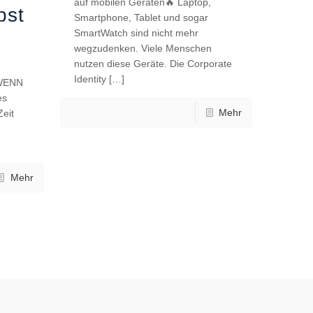
auf mobilen Geräten🔥 Laptop,
bst
Smartphone, Tablet und sogar
n
SmartWatch sind nicht mehr
wegzudenken. Viele Menschen
nutzen diese Geräte. Die Corporate
Identity
[…]
 WENN
es
Mehr
Zeit
Mehr