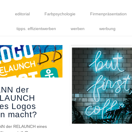
n
editorial
Farbpsychologie
Firmenpräsentation
tipps. effizientwerben
werben
werbung
NN der
LAUNCH
nes Logos
nn macht?
N der RELAUNCH eines