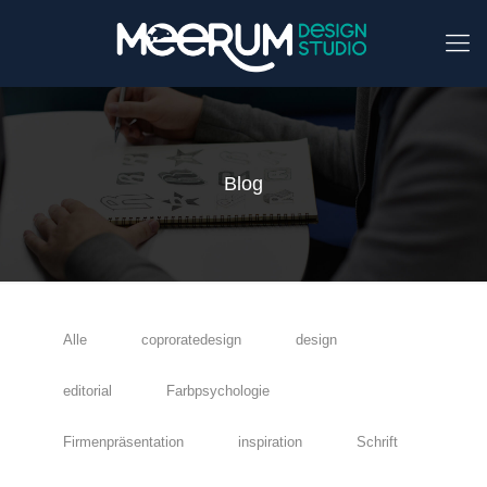
Blog
Alle
coproratedesign
design
editorial
Farbpsychologie
Firmenpräsentation
inspiration
Schrift